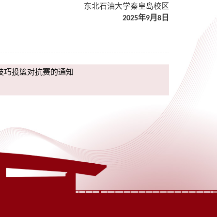
东北石油大学秦皇岛校区
年
月
日
2025
9
8
球技巧投篮对抗赛的通知