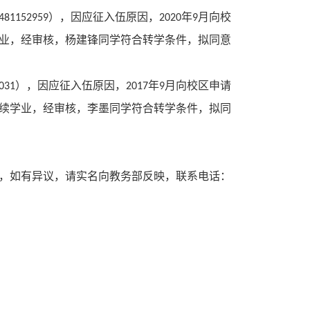
），
因应征入伍原因，
年
月向校
481152959
2020
9
业，
经审核，
杨建锋
同学符合转学条件，拟同意
）
，
因应征入伍原因，
年
月向校区申请
031
2017
9
续学业，
经审核，
李墨
同学符合转学条件，拟同
，如有异议，请实名向教务
部
反映，联系电话
：