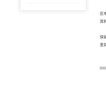
区
其
保
意
033