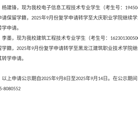
杨建锋
，
现为我校
电子信息工程技术
专业
学生（考生号：
19450
申请保留学籍，
年
月份复学申请转学至大庆职业学院继续学
2025
9
转学申请。
李墨
，
现为我校
建筑工程技术
专业
学生（考生号：
16230130050
留学籍，
年
月份复学申请转学至黑龙江建筑职业技术学院继
2025
9
其转学申请。
以上申请公示期自
年
月
日至
年
月
日。在公示期间
202
5
9
8
202
5
9
14
5-8080552