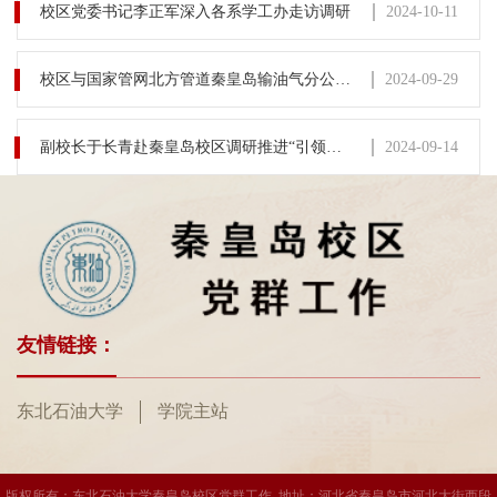
示，公示期限为2025年3月13日—2025年3月20日（5个工作
2024-10-11
校区党委书记李正军深入各系学工办走访调研
日）。李博洋，男，汉族，1981年5月生，研究生，九三学社社
员，现任管理系教师，拟任管理系副主任。对上列拟任职人选
如有情况和问题，可在公示期内反映，...
2024-09-29
校区与国家管网北方管道秦皇岛输油气分公司签署党支部共建合作协议
2024-09-14
副校长于长青赴秦皇岛校区调研推进“引领工程”
友情链接：
东北石油大学
学院主站
版权所有：东北石油大学秦皇岛校区党群工作 地址：河北省秦皇岛市河北大街西段